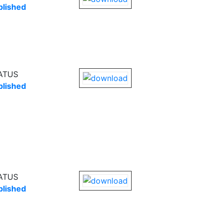
blished
ATUS
blished
ATUS
blished