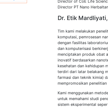
Director of CoE Life Scien
Director PT Nano Herbaltam
Dr. Etik Mardliyati
Tim kami melakukan peneli
komputasi, pemrosesan nan
dengan fasilitas laboratori
dan komputerisasi berkinerj
menciptakan produk obat a
inovatif berdasarkan nanot
kesehatan dan kehidupan m
terdiri dari latar belakang m
farmasi dan teknik kimia) 
mempromosikan penelitian 
Kami menggunakan metode
untuk memahami studi pen
sistem eksperimental seper