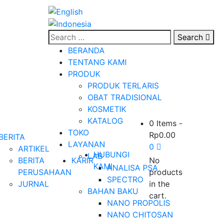
Search
BERANDA
TENTANG KAMI
PRODUK
PRODUK TERLARIS
OBAT TRADISIONAL
KOSMETIK
KATALOG
0 Items
-
TOKO
Rp
0.00
BERITA
LAYANAN
0
ARTIKEL
HUBUNGI
LAB
BERITA
KARIR
No
KAMI
ANALISA PSA
PERUSAHAAN
products
SPECTRO
JURNAL
in the
BAHAN BAKU
cart.
NANO PROPOLIS
NANO CHITOSAN