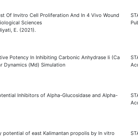
st Of Invitro Cell Proliferation And In 4 Vivo Wound
ST
iological Sciences
Pu
yati, E. (2021).
tive Potency In Inhibiting Carbonic Anhydrase Ii (Ca
ST
ar Dynamics (Md) Simulation
Ac
otential Inhibitors of Alpha-Glucosidase and Alpha-
ST
Ac
 potential of east Kalimantan propolis by In vitro
ST