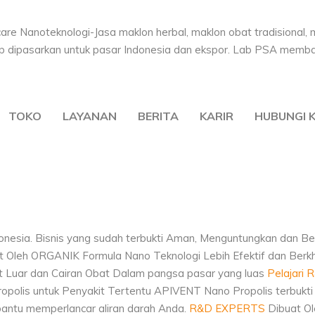
l Obat Tradision
TOKO
LAYANAN
BERITA
KARIR
HUBUNGI 
kincare Nanotekn
donesia. Bisnis yang sudah terbukti Aman, Menguntungkan dan
t Oleh
ORGANIK
Formula Nano Teknologi Lebih Efektif dan Berk
 Luar dan Cairan Obat Dalam pangsa pasar yang luas
Pelajari
R
ropolis untuk Penyakit Tertentu
APIVENT Nano Propolis terbukti 
antu memperlancar aliran darah Anda.
R&D EXPERTS
Dibuat O