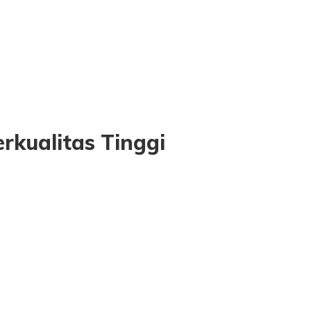
rkualitas Tinggi
han aktif utama untuk produk-produk kecantikan, obat tradisiona
iah telah digunakan oleh Apivent sejauh ini.
ian tentang propolis di berbagai negara, dan penggunakannya p