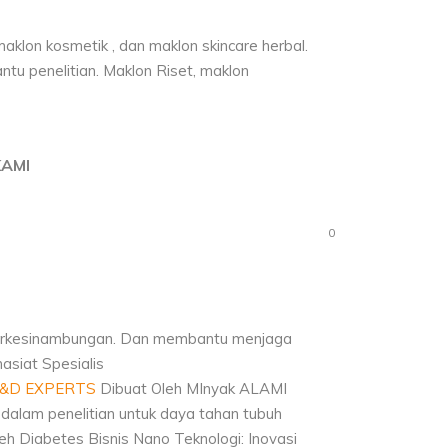
al,
KAMI
ologi
0
 Berkesinambungan. Dan membantu menjaga
hasiat
Spesialis
&D EXPERTS
Dibuat Oleh
MInyak ALAMI
dalam penelitian untuk daya tahan tubuh
leh
Diabetes
Bisnis Nano Teknologi: Inovasi