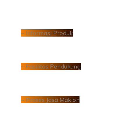
~ Informasi Produk
~ Fasilitas Pendukung
~ Proses Jasa Maklon
BPOM, HAKI dan HALAL