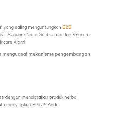
ri yang saling menguntungkan
B2B
NT Skincare Nano Gold serum dan Skincare
incare Alami
asai mekanisme pengembangan serta penerapan ilmu penget
es dengan menciptakan produk herbal
antu menyiapkan
BISNIS
Anda.