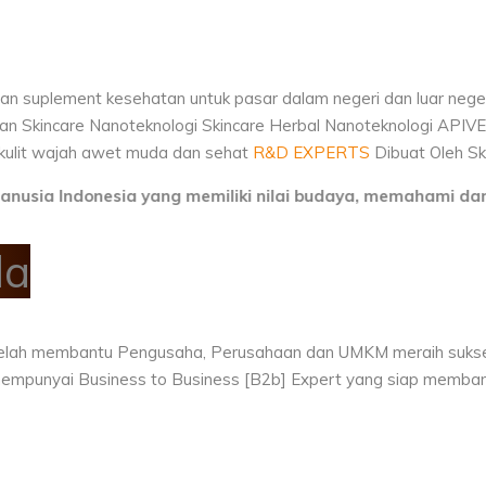
n suplement kesehatan untuk pasar dalam negeri dan luar nege
an Skincare Nanoteknologi
Skincare Herbal Nanoteknologi
APIVE
ulit wajah awet muda dan sehat
R&D EXPERTS
Dibuat Oleh
Sk
Indonesia yang memiliki nilai budaya, memahami dan mengu
da
t telah membantu Pengusaha, Perusahaan dan UMKM meraih suks
nt mempunyai Business to Business [B2b] Expert yang siap memb