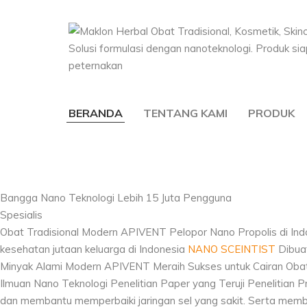
Maklon Herba
BERANDA
TENTANG KAMI
PRODUK
Kosmetik, S
Bangga Nano Teknologi Lebih 15 Juta Pengguna
Spesialis
Obat Tradisional Modern
APIVENT Pelopor Nano Propolis di In
kesehatan jutaan keluarga di Indonesia
NANO SCEINTIST
Dibua
Minyak Alami Modern
APIVENT Meraih Sukses untuk Cairan Obat
Ilmuan Nano Teknologi Penelitian Paper yang Teruji
Penelitian P
dan membantu memperbaiki jaringan sel yang sakit. Serta memb