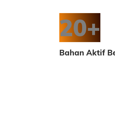
ORDER NOW
20+
Bahan Aktif Be
Meskipun Apivent lebih mengutamakan
nano propolis
sebagai ba
alami yang terbaik kualitasnya dan terbukti khasiatnya secara ilm
Nano propolis
kami rekomendasikan karena sudah banyak penelit