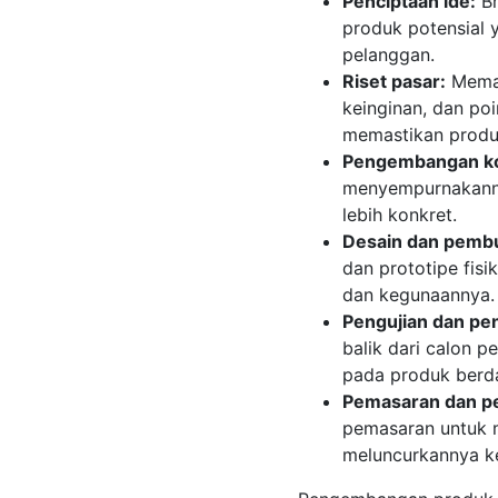
Penciptaan ide:
Br
produk potensial 
pelanggan.
Riset pasar:
Memah
keinginan, dan poi
memastikan produ
Pengembangan k
menyempurnakann
lebih konkret.
Desain dan pembu
dan prototipe fisi
dan kegunaannya.
Pengujian dan p
balik dari calon 
pada produk berda
Pemasaran dan p
pemasaran untuk 
meluncurkannya ke