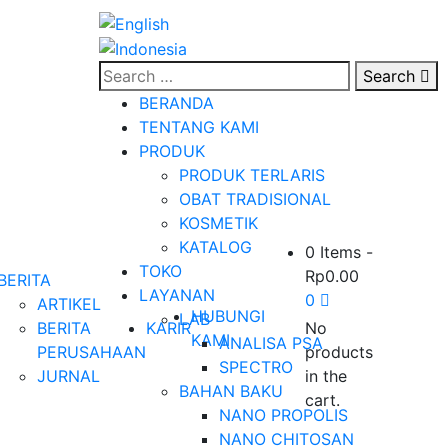
Search
BERANDA
TENTANG KAMI
PRODUK
PRODUK TERLARIS
OBAT TRADISIONAL
KOSMETIK
KATALOG
0 Items
-
TOKO
Rp
0.00
BERITA
LAYANAN
0
ARTIKEL
HUBUNGI
LAB
BERITA
KARIR
No
KAMI
ANALISA PSA
PERUSAHAAN
products
SPECTRO
JURNAL
in the
BAHAN BAKU
cart.
NANO PROPOLIS
NANO CHITOSAN