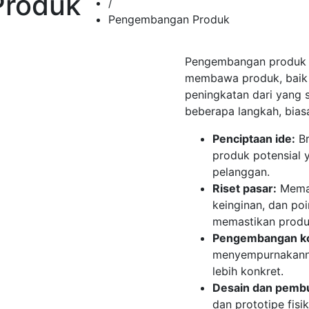
roduk
/
Pengembangan Produk
Pengembangan produk a
membawa produk, baik
peningkatan dari yang s
beberapa langkah, bias
Penciptaan ide:
Br
produk potensial 
pelanggan.
Riset pasar:
Memah
keinginan, dan poi
memastikan produ
Pengembangan k
menyempurnakann
lebih konkret.
Desain dan pembu
dan prototipe fisi