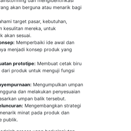
ainstorming dan mengidentifikasi
yang akan berguna atau menarik bagi
ami target pasar, kebutuhan,
n kesulitan mereka, untuk
k akan sesuai.
onsep:
Memperbaiki ide awal dan
ya menjadi konsep produk yang
atan prototipe:
Membuat cetak biru
k dari produk untuk menguji fungsi
enyempurnaan:
Mengumpulkan umpan
pengguna dan melakukan penyesuaian
sarkan umpan balik tersebut.
eluncuran:
Mengembangkan strategi
menarik minat pada produk dan
 publik.