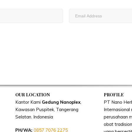
OUR LOCATION
PROFILE
Kantor Kami
Gedung Nanoplex
,
PT Nano Her
Kawasan Puspitek, Tangerang
Internasiona
Selatan.
Indonesia
perusahaan m
obat tradisi
PH/WA:
0857 7076 2275
yang berserti