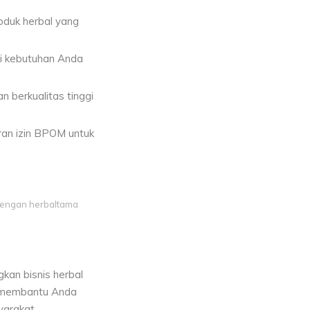
uk herbal yang
i kebutuhan Anda
 berkualitas tinggi
an izin BPOM untuk
dengan herbaltama
an bisnis herbal
t membantu Anda
arakat.