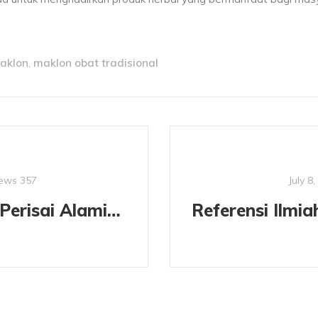
maklon
maklon obat tradisional
,
ews
357
July 8
Lebah dan Perisai Alaminya: Propolis Menjadi Benteng Kesehatan Kita?