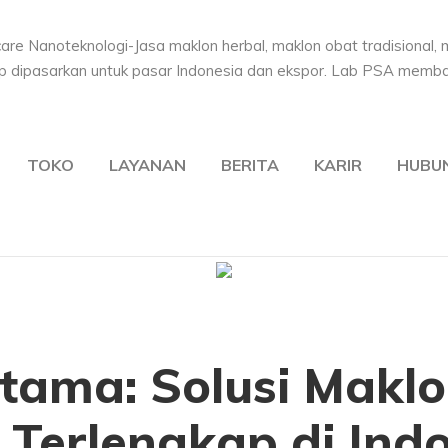
TOKO
LAYANAN
BERITA
KARIR
HUBUN
tama: Solusi Makl
 Terlengkap di Ind