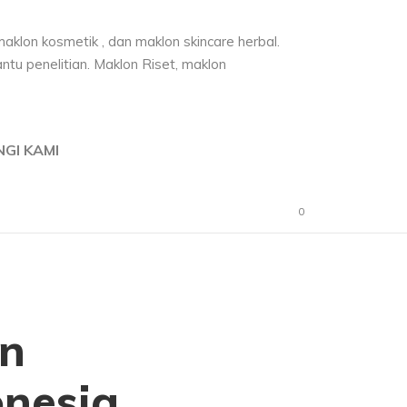
GI KAMI
0
on
onesia