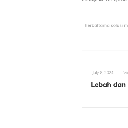
herbaltama solusi 
Vi
July 8, 2024