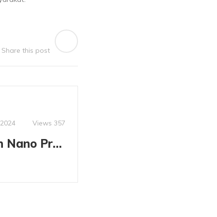
Share this post
Views
357
, 2024
Referensi Ilmiah Nano Propolis