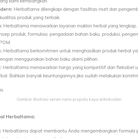
 yang kami kembangkan.
odern:
Herbaltama dilengkapi dengan fasilitas riset dan penge
ualitas produk yang terbaik.
:
Herbaltama menawarkan layanan maklon herbal yang lengkap, m
ep produk, formulasi, pengadaan bahan baku, produksi, penge
BPOM.
:
Herbaltama berkomitmen untuk menghasilkan produk herbal yan
 dengan menggunakan bahan baku alami pilihan.
:
Herbaltama menawarkan harga yang kompetitif dan fleksibel u
rbal. Bahkan banyak keuntungannya jika sudah melakukan komit
Gambar illustrasi serum nano propolis kaya antioksidan
al Herbaltama:
:
Herbaltama dapat membantu Anda mengembangkan formula pr