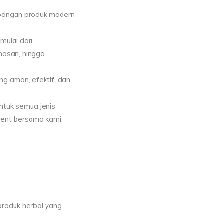
mbangan produk modern
ulai dari
masan, hingga
g aman, efektif, dan
ntuk semua jenis
ment bersama kami.
oduk herbal yang