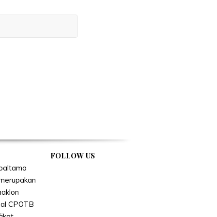
FOLLOW US
baltama
l merupakan
aklon
onal CPOTB
fikat