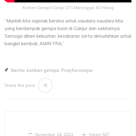
Korban Gempa Cianjur 271 Meninggal, 40 Hilang
“Marilah kita sejenak berdoa untuk saudara-saudara kita
yang berdampak gempa bumi di Cianjur dan sekitarnya.
Semoga diberi kekuatan, kesabaran serta dimudahkan untuk
bangkit kembali, AMIN YRA.”
Berita
korban gempa
Prayforcianjur
,
,
Share this post
Views
527
November 24, 2022