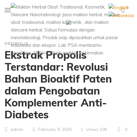
0
PROPOLIS
Ekstrak Propolis
Terstandar: Revolusi
Bahan Bioaktif Paten
dalam Pengobatan
Komplementer Anti-
Diabetes
Views
108
0
admin
February 9, 2026