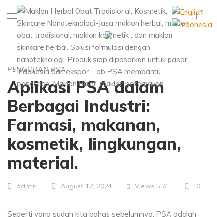
0
PENGUJIAN PSA
Aplikasi PSA dalam
Berbagai Industri:
Farmasi, makanan,
kosmetik, lingkungan,
material.
Views
552
0
admin
August 12, 2024
Seperti yang sudah kita bahas sebelumnya, PSA adalah