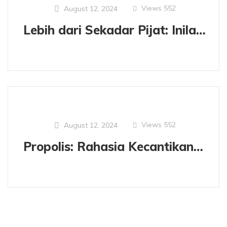
Views
552
August 12, 2024
Lebih dari Sekadar Pijat: Inilah Keunggulan Minyak Urut Nanoteknologi
Views
552
August 12, 2024
Propolis: Rahasia Kecantikan Alami dari Sarang Lebah