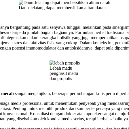
Daun Jelatang dapat membersihkan aliran darah
hanya bergantung pada satu senyawa tunggal, melainkan pada sinergisme
 besar daripada jumlah bagian-bagiannya. Formulasi herbal tradisiona
ya diintegrasikan dalam kerangka holistik yang juga memperhatikan asup
jemen stres dan aktivitas fisik yang cukup. Dalam konteks ini, peman
engan potensi imunomodulator dan antioksidannya, dapat pula diperti
Lebah madu
penghasil madu
dan propolis
h merah
sangat menjanjikan, beberapa pertimbangan kritis perlu diperha
tenaga medis profesional untuk menentukan penyebab yang mendasariny
variasi. Penting untuk memilih produk dari sumber terpercaya yang men
t konvensional. Konsultasi dengan dokter atau apoteker sangat dianjur
tau yang disebabkan oleh kondisi medis serius, terapi herbal sebaikn