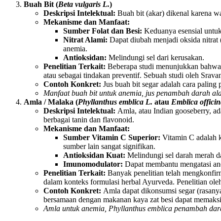
Buah Bit (
Beta vulgaris L.
)
Deskripsi Intelektual:
Buah bit (akar) dikenal karena war
Mekanisme dan Manfaat:
Sumber Folat dan Besi:
Keduanya esensial untuk
Nitrat Alami:
Dapat diubah menjadi oksida nitrat 
anemia.
Antioksidan:
Melindungi sel dari kerusakan.
Penelitian Terkait:
Beberapa studi menunjukkan bahwa k
atau sebagai tindakan preventif. Sebuah studi oleh Srav
Contoh Konkret:
Jus buah bit segar adalah cara paling
Manfaat buah bit untuk anemia, jus penambah darah alam
Amla / Malaka (
Phyllanthus emblica L.
atau
Emblica officin
Deskripsi Intelektual:
Amla, atau Indian gooseberry, ad
berbagai tanin dan flavonoid.
Mekanisme dan Manfaat:
Sumber Vitamin C Superior:
Vitamin C adalah k
sumber lain sangat signifikan.
Antioksidan Kuat:
Melindungi sel darah merah da
Imunomodulator:
Dapat membantu mengatasi anem
Penelitian Terkait:
Banyak penelitian telah mengkonfirm
dalam konteks formulasi herbal Ayurveda. Penelitian o
Contoh Konkret:
Amla dapat dikonsumsi segar (rasanya
bersamaan dengan makanan kaya zat besi dapat memaks
Amla untuk anemia, Phyllanthus emblica penambah darah