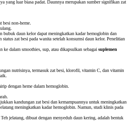
sinya yang luar biasa padat. Daunnya merupakan sumber signifikan zat
at besi non-heme.
tulang.
ngan bubuk daun kelor dapat meningkatkan kadar hemoglobin dan
tatus zat besi pada wanita setelah konsumsi daun kelor. Penelitian
an ke dalam smoothies, sup, atau dikapsulkan sebagai
suplemen
an nutrisinya, termasuk zat besi, klorofil, vitamin C, dan vitamin
aik.
mirip dengan heme dalam hemoglobin.
arah.
nunjukkan kandungan zat besi dan kemampuannya untuk meningkatkan
 jelatang meningkatkan kadar hemoglobin. Namun, studi klinis pada
 Teh jelatang, dibuat dengan menyeduh daun kering, adalah bentuk