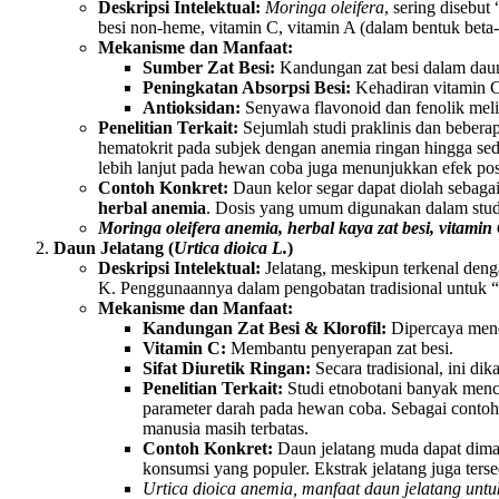
Deskripsi Intelektual:
Moringa oleifera
, sering disebut
besi non-heme, vitamin C, vitamin A (dalam bentuk beta-
Mekanisme dan Manfaat:
Sumber Zat Besi:
Kandungan zat besi dalam daun 
Peningkatan Absorpsi Besi:
Kehadiran vitamin C 
Antioksidan:
Senyawa flavonoid dan fenolik melin
Penelitian Terkait:
Sejumlah studi praklinis dan bebera
hematokrit pada subjek dengan anemia ringan hingga seda
lebih lanjut pada hewan coba juga menunjukkan efek pos
Contoh Konkret:
Daun kelor segar dapat diolah sebagai
herbal anemia
. Dosis yang umum digunakan dalam studi
Moringa oleifera anemia, herbal kaya zat besi, vitami
Daun Jelatang (
Urtica dioica L.
)
Deskripsi Intelektual:
Jelatang, meskipun terkenal deng
K. Penggunaannya dalam pengobatan tradisional untuk “
Mekanisme dan Manfaat:
Kandungan Zat Besi & Klorofil:
Dipercaya mend
Vitamin C:
Membantu penyerapan zat besi.
Sifat Diuretik Ringan:
Secara tradisional, ini d
Penelitian Terkait:
Studi etnobotani banyak menc
parameter darah pada hewan coba. Sebagai contoh,
manusia masih terbatas.
Contoh Konkret:
Daun jelatang muda dapat dimas
konsumsi yang populer. Ekstrak jelatang juga terse
Urtica dioica anemia, manfaat daun jelatang unt