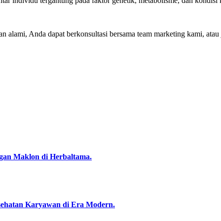
ntar individu tergantung pada faktor genetik, metabolisme, dan kondisi
an alami, Anda dapat berkonsultasi bersama team marketing kami, atau
gan Maklon di Herbaltama.
esehatan Karyawan di Era Modern.