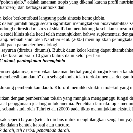
 “pohon ajaib,” adalah tanaman tropis yang dikenal karena profil nutri
karoten), dan berbagai antioksidan.
kelor berkontribusi langsung pada sintesis hemoglobin.
dalam jumlah tinggi secara signifikan meningkatkan bioavailabilitas z
dungi eritrosit dari stres oksidatif dan mendukung kesehatan sumsum 
pa studi klinis skala kecil telah menunjukkan bahwa suplementasi de
ng. Sebuah studi oleh Nambiar et al. (2003) menunjukkan peningkatan s
itif pada parameter hematologi.
 sayuran (direbus, ditumis). Bubuk daun kelor kering dapat ditambahk
 berkisar antara 5-10 gram bubuk daun kelor per hari.
n C alami, peningkatan hemoglobin
.
an sengatannya, merupakan tanaman herbal yang dihargai karena kandung
membersihkan darah” dan sebagai tonik telah terdokumentasi dengan b
ukung pembentukan darah. Klorofil memiliki struktur molekul yang 
ikaitkan dengan pembersihan toksin yang mungkin mengganggu fungsi d
atat penggunaan jelatang untuk anemia. Penelitian farmakologis me
 sebuah studi oleh Tahri et al. (2000) pada tikus menunjukkan ekstrak
ak seperti bayam (setelah direbus untuk menghilangkan sengatannya).
dia dalam bentuk kapsul atau tincture.
uk darah, teh herbal penambah darah.