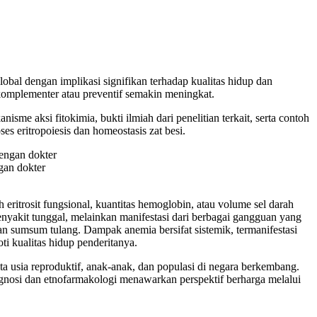
lobal dengan implikasi signifikan terhadap kualitas hidup dan
komplementer atau preventif semakin meningkat.
e aksi fitokimia, bukti ilmiah dari penelitian terkait, serta contoh
s eritropoiesis dan homeostasis zat besi.
gan dokter
 eritrosit fungsional, kuantitas hemoglobin, atau volume sel darah
enyakit tunggal, melainkan manifestasi dari berbagai gangguan yang
inan sumsum tulang. Dampak anemia bersifat sistemik, termanifestasi
oti kualitas hidup penderitanya.
 usia reproduktif, anak-anak, dan populasi di negara berkembang.
kognosi dan etnofarmakologi menawarkan perspektif berharga melalui