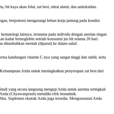
 bit kaya akan folat, zat besi, nitrat alami, dan antioksidan.
ngan, berpotensi mengurangi beban kerja jantung pada kondisi
hematologi lainnya, terutama pada individu dengan anemia ringan
an kadar hemoglobin setelah konsumsi jus bit selama 20 hari.
au ditambahkan mentah (diparut) ke dalam salad.
ena kandungan vitamin C-nya yang sangat tinggi dan stabil, serta
i. Kemampuan Amla untuk meningkatkan penyerapan zat besi dari
Studi yang secara langsung menguji Amla untuk anemia seringkali
g Amla (Chyawanprash) memiliki efek hematinik.
urabba. Suplemen ekstrak Amla juga tersedia. Mengonsumsi Amla