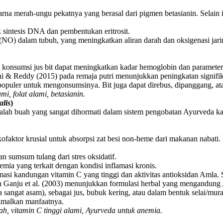
na merah-ungu pekatnya yang berasal dari pigmen betasianin. Selain itu,
 sintesis DNA dan pembentukan eritrosit.
(NO) dalam tubuh, yang meningkatkan aliran darah dan oksigenasi jari
onsumsi jus bit dapat meningkatkan kadar hemoglobin dan parameter 
ani & Reddy (2015) pada remaja putri menunjukkan peningkatan signifik
 populer untuk mengonsumsinya. Bit juga dapat direbus, dipanggang, at
i, folat alami, betasianin.
alis
)
alah buah yang sangat dihormati dalam sistem pengobatan Ayurveda kar
ofaktor krusial untuk absorpsi zat besi non-heme dari makanan nabat
n sumsum tulang dari stres oksidatif.
ia yang terkait dengan kondisi inflamasi kronis.
asi kandungan vitamin C yang tinggi dan aktivitas antioksidan Amla. 
leh Ganju et al. (2003) menunjukkan formulasi herbal yang mengandun
 sangat asam), sebagai jus, bubuk kering, atau dalam bentuk selai/m
imalkan manfaatnya.
, vitamin C tinggi alami, Ayurveda untuk anemia.