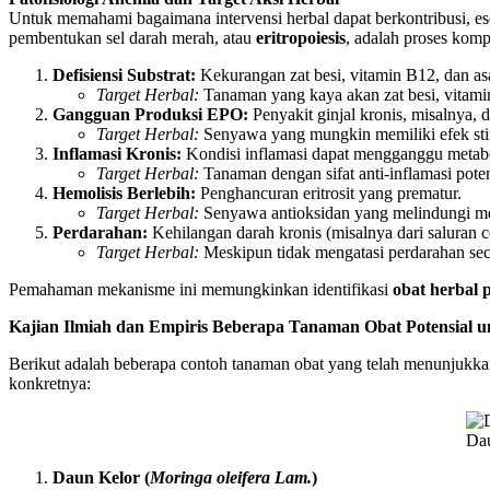
Untuk memahami bagaimana intervensi herbal dapat berkontribusi, esen
pembentukan sel darah merah, atau
eritropoiesis
, adalah proses komp
Defisiensi Substrat:
Kekurangan zat besi, vitamin B12, dan asa
Target Herbal:
Tanaman yang kaya akan zat besi, vitamin
Gangguan Produksi EPO:
Penyakit ginjal kronis, misalnya
Target Herbal:
Senyawa yang mungkin memiliki efek stim
Inflamasi Kronis:
Kondisi inflamasi dapat mengganggu metabol
Target Herbal:
Tanaman dengan sifat anti-inflamasi poten
Hemolisis Berlebih:
Penghancuran eritrosit yang prematur.
Target Herbal:
Senyawa antioksidan yang melindungi memb
Perdarahan:
Kehilangan darah kronis (misalnya dari saluran 
Target Herbal:
Meskipun tidak mengatasi perdarahan sec
Pemahaman mekanisme ini memungkinkan identifikasi
obat herbal
Kajian Ilmiah dan Empiris Beberapa Tanaman Obat Potensial 
Berikut adalah beberapa contoh tanaman obat yang telah menunjukkan 
konkretnya:
Dau
Daun Kelor (
Moringa oleifera Lam.
)