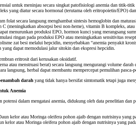
sial untuk meninjau secara singkat patofisiologi anemia dan titik-tit
leks yang diatur secara hormonal (terutama oleh eritropoietin/EPO) dan
m folat secara langsung menghambat sintesis hemoglobin dan maturasi e
 C (meningkatkan absorpsi besi non-heme), vitamin B kompleks, atau 
, dapat menurunkan produksi EPO, hormon kunci yang merangsang sumsu
ulasi ringan pada produksi EPO atau meningkatkan sensitivitas resep
isme zat besi melalui hepcidin, menyebabkan “anemia penyakit kroni
 yang dapat memodulasi jalur sitokin dan ekspresi hepcidin.
ran eritrosit dari kerusakan oksidatif.
cerna atau menstruasi berat) secara langsung mengurangi volume darah 
ara langsung, herbal dapat membantu mempercepat pemulihan pasca-per
 penambah darah
yang tidak hanya bersifat simtomatik tetapi juga men
untuk Anemia
potensi dalam mengatasi anemia, didukung oleh data penelitian dan pe
n kelor atau Moringa oleifera pohon ajaib dengan nutrisinya yang pada