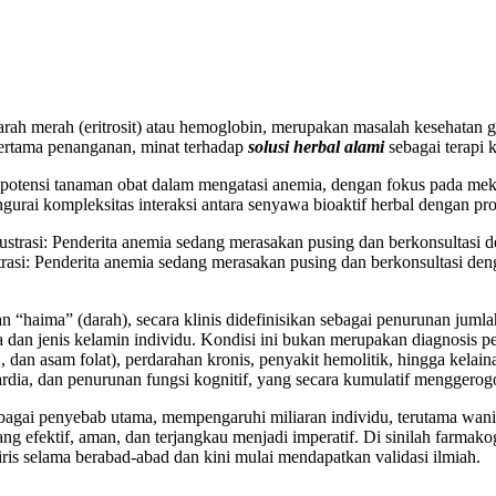
darah merah (eritrosit) atau hemoglobin, merupakan masalah kesehatan g
 pertama penanganan, minat terhadap
solusi herbal alami
sebagai terapi 
otensi tanaman obat dalam mengatasi anemia, dengan fokus pada mekanism
ai kompleksitas interaksi antara senyawa bioaktif herbal dengan prose
rasi: Penderita anemia sedang merasakan pusing dan berkonsultasi den
n “haima” (darah), secara klinis didefinisikan sebagai penurunan jumlah
 dan jenis kelamin individu. Kondisi ini bukan merupakan diagnosis p
B12, dan asam folat), perdarahan kronis, penyakit hemolitik, hingga kela
kikardia, dan penurunan fungsi kognitif, yang secara kumulatif menggerog
agai penyebab utama, mempengaruhi miliaran individu, terutama wanita
ang efektif, aman, dan terjangkau menjadi imperatif. Di sinilah farma
iris selama berabad-abad dan kini mulai mendapatkan validasi ilmiah.