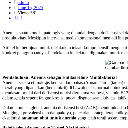
admin
June 16, 2025
Views
561
1
Anemia, suatu kondisi patologis yang ditandai dengan defisiensi sel 
produktivitas. Meskipun intervensi medis konvensional menjadi lini
Artikel ini bertujuan untuk melakukan telaah komprehensif mengenai p
konkret penggunaannya. Pendekatan intelektual digunakan untuk mengur
Gambar ilust
Pendahuluan: Anemia sebagai Entitas Klinis Multifaktorial
Anemia, secara etimologis berasal dari bahasa Yunani “an-” (tanpa) da
merah yang dipadatkan (hematokrit) di bawah batas normal untuk usia
mendasari, mulai dari defisiensi nutrisi (terutama zat besi, vitamin 
dalam gejala seperti fatigue kronis, pucat, dispnea saat aktivitas, ta
Dalam konteks global, anemia defisiensi besi (ADB) mendominasi seb
Mengingat prevalensi dan dampaknya, pencarian strategi terapeutik y
eksplorasi
tanaman obat untuk anemia
yang telah teruji secara emp
Patofisiologi Anemia dan Target Aksi Herbal