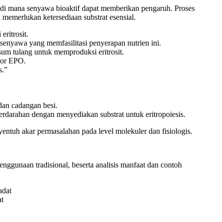
ik di mana senyawa bioaktif dapat memberikan pengaruh. Proses
 memerlukan ketersediaan substrat esensial.
ritrosit.
senyawa yang memfasilitasi penyerapan nutrien ini.
m tulang untuk memproduksi eritrosit.
tor EPO.
s.”
dan cadangan besi.
darahan dengan menyediakan substrat untuk eritropoiesis.
yentuh akar permasalahan pada level molekuler dan fisiologis.
nggunaan tradisional, beserta analisis manfaat dan contoh
t