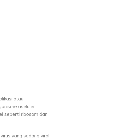
6
likasi atau
rganisme aseluler
el seperti ribosom dan
irus yang sedang viral