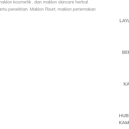
LAY
BE
K
HUB
KAM