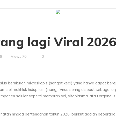
yang lagi Viral 202
Views
70
0
6
sius berukuran mikroskopis (sangat kecil) yang hanya dapat berep
m sel makhluk hidup lain (inang). Virus sering disebut sebagai o
komponen seluler seperti membran sel, sitoplasma, atau organel s
hatan hingga pertengahan tahun 2026, berikut adalah beberapa v