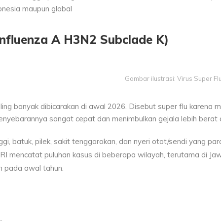
onesia maupun global
Influenza A H3N2 Subclade K)
Gambar ilustrasi: Virus Super Fl
aling banyak dibicarakan di awal 2026. Disebut super flu karena 
penyebarannya sangat cepat dan menimbulkan gejala lebih berat d
i, batuk, pilek, sakit tenggorokan, dan nyeri otot/sendi yang par
 RI mencatat puluhan kasus di beberapa wilayah, terutama di Ja
n pada awal tahun.