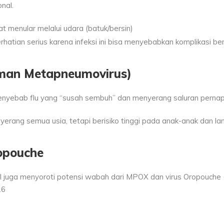
nal.
 menular melalui udara (batuk/bersin)
erhatian serius karena infeksi ini bisa menyebabkan komplikasi b
an Metapneumovirus)
 penyebab flu yang “susah sembuh” dan menyerang saluran perna
erang semua usia, tetapi berisiko tinggi pada anak-anak dan lan
opouche
l juga menyoroti potensi wabah dari MPOX dan virus Oropouche 
26