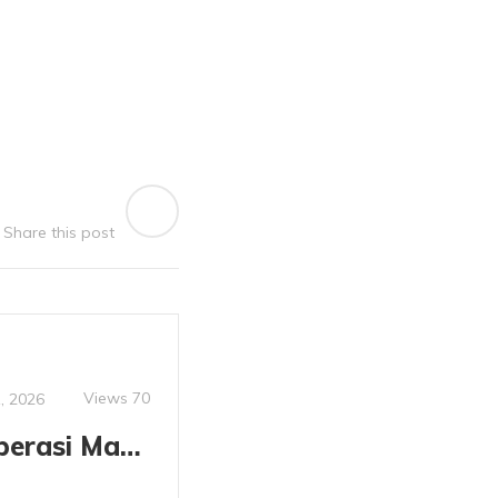
Share this post
Views
70
, 2026
Luka Jahitan Operasi Masih basah? Ini Manfaat Albumin Ikan Gabus untuk Penyembuhan.