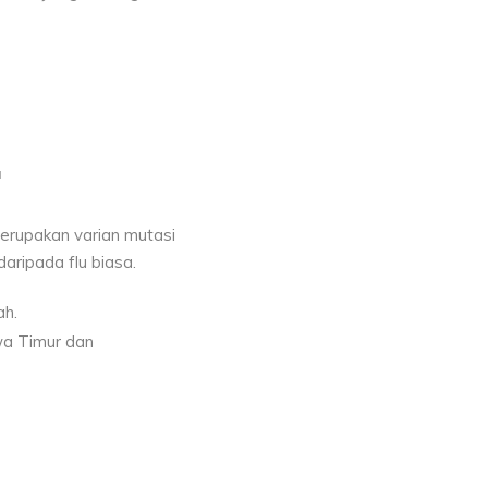
u
merupakan varian mutasi
aripada flu biasa.
ah.
wa Timur dan