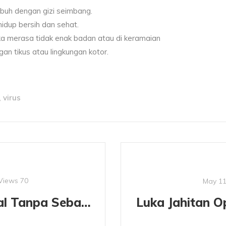
ubuh dengan gizi seimbang.
hidup bersih dan sehat.
ka merasa tidak enak badan atau di keramaian
gan tikus atau lingkungan kotor.
virus
,
Views
70
May 11
Sering Gatal Tanpa Sebab? Ternyata Cairan Alami Ini Bisa Jadi Penyelamat Anda