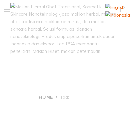
0
Tags: super flu
HOME
/
Tag:
SUPER FLU