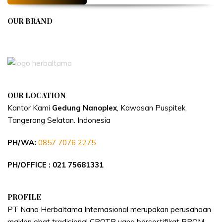
OUR BRAND
APIVENT
OUR LOCATION
Kantor Kami
Gedung Nanoplex
, Kawasan Puspitek,
Tangerang Selatan.
Indonesia
PH/WA:
0857 7076 2275
PH/OFFICE : 021 75681331
PROFILE
PT Nano Herbaltama Internasional merupakan perusahaan
maklon obat tradisional CPOTB yang bersertifikat BPOM.