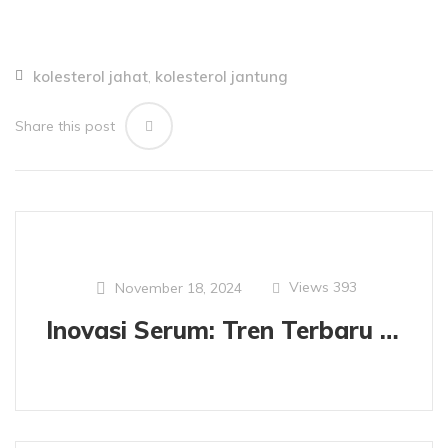
kolesterol jahat
kolesterol jantung
,
Share this post
Views
393
November 18, 2024
Inovasi Serum: Tren Terbaru yang Mengubah Industri Kecantikan