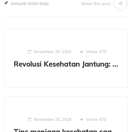
minyak telon bayi
Share this post
Views
470
November 25, 2024
Revolusi Kesehatan Jantung: Propolis Kontrol Kolesterol Alami
Views
470
November 25, 2024
Tips menjaga kesehatan saat musim hujan.