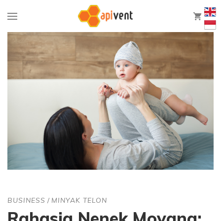
0
BUSINESS
/
MINYAK TELON
Rahasia Nenek Moyang: