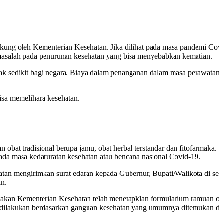
ukung oleh Kementerian Kesehatan. Jika dilihat pada masa pandemi Co
masalah pada penurunan kesehatan yang bisa menyebabkan kematian.
 sedikit bagi negara. Biaya dalam penanganan dalam masa perawatan d
bisa memelihara kesehatan.
at tradisional berupa jamu, obat herbal terstandar dan fitofarmaka. 
ada masa kedaruratan kesehatan atau bencana nasional Covid-19.
tan mengirimkan surat edaran kepada Gubernur, Bupati/Walikota di sel
an.
kan Kementerian Kesehatan telah menetapklan formularium ramuan oba
lakukan berdasarkan ganguan kesehatan yang umumnya ditemukan di