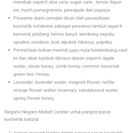
merebak seperti aloe vera, sugar cane , lemon, liquor
ice, myrrh pomegranate, pineapple dan pepaya.
Pewarna alami semakin dicari oleh perusahaan
kosmetik notabene sebagai pewarna rambut seperti
kamomil, jelatang, henna, kunyit, kembang sepatu,
sprulina, cendana, acai, alpukat, hibiscus, paprika.
Permintaan bahan mentah juga mulai berkembang saat
ini dan akan tumbuh dimasa depan seperti: apple
water, clover honey, comb honey, common horsetail,
green tea, Honey.
Lavender, lavender water, magroid flower, nettle,
orange flower water rosemary, sandalwood water,
spring flower honey.
Negara-Negara Market Leader untuk pangsa pasar
kosmetik natural:
Jerman menjadi leader dalam pangsa pasar kosmetik