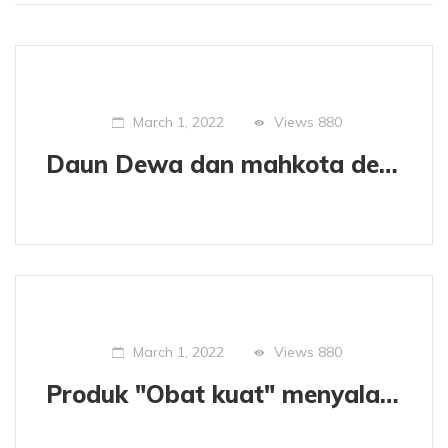
Views
880
March 1, 2022
Daun Dewa dan mahkota dewa, sama sama mujarab.
Views
880
March 1, 2022
Produk "Obat kuat" menyalahkan gunakan no BPOM Palsu.