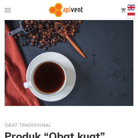
0
OBAT TRADISIONAL
Produk “Obat kuat”