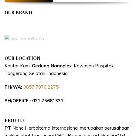
OUR BRAND
APIVENT
OUR LOCATION
Kantor Kami
Gedung Nanoplex
, Kawasan Puspitek,
Tangerang Selatan.
Indonesia
PH/WA:
0857 7076 2275
PH/OFFICE : 021 75681331
PROFILE
PT Nano Herbaltama Internasional merupakan perusahaan
maklon obat tradisional CPOTB yang bersertifikat BPOM.