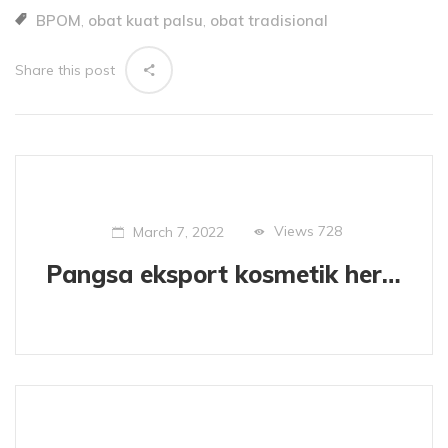
BPOM
obat kuat palsu
obat tradisional
,
,
Share this post
Views
728
March 7, 2022
Pangsa eksport kosmetik herbal dari Indonesia yang menggiurkan.