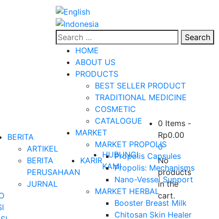
Search
HOME
ABOUT US
PRODUCTS
BEST SELLER PRODUCT
TRADITIONAL MEDICINE
COSMETIC
CATALOGUE
0 Items
-
MARKET
Rp
0.00
BERITA
MARKET PROPOLIS
0
ARTIKEL
HUBUNGI
Propolis Capsules
BERITA
KARIR
No
KAMI
Propolis: Mechanisms
PERUSAHAAN
products
Nano-Vessel Support
JURNAL
in the
MARKET HERBAL
O
cart.
Booster Breast Milk
I
Chitosan Skin Healer