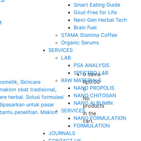
SI
Smart Eating Guide
Gout-Free for Life
Next-Gen Herbal Tech
M
Brain Fuel
STAMA Stamina Coffee
Organic Serums
SERVICES
LAB
PSA ANALYSIS
SPECTRO LAB
0 Items
-
RAW MATERIALS
Rp
0.00
NANO PROPOLIS
0
NANO CHITOSAN
No
NANO ALBUMIN
products
SERVICES
in the
NANO FORMULATION
cart.
FORMULATION
JOURNALS
CONTACT US