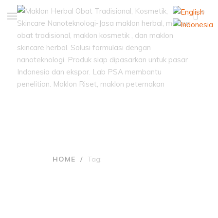
0
Tags: riset propolis
HOME
/
Tag:
RISET PROPOLIS