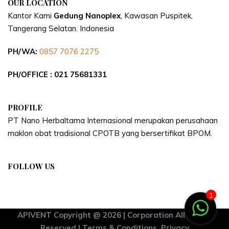
OUR LOCATION
Kantor Kami
Gedung Nanoplex
, Kawasan Puspitek,
Tangerang Selatan.
Indonesia
PH/WA:
0857 7076 2275
PH/OFFICE : 021 75681331
PROFILE
PT Nano Herbaltama Internasional merupakan perusahaan
maklon obat tradisional CPOTB yang bersertifikat BPOM.
FOLLOW US
1
APIVENT Copyright @ 2026 | Corporation All Rights
Reserved | Terms & Conditions. Privacy