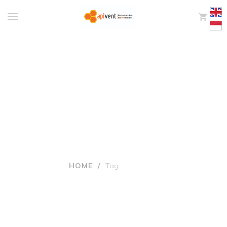
0
Tags: covid 19
HOME
/
Tag:
COVID 19