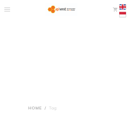
0
Tags: kanker
payudara
HOME
/
Tag:
KANKER PAYUDARA