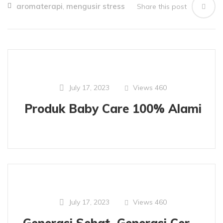
aromaterapi
mengusir stress
Share this post
,
Views
460
July 17, 2023
Produk Baby Care 100% Alami
Views
460
July 17, 2023