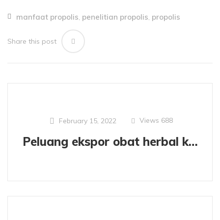
manfaat propolis
penelitian propolis
propolis
,
,
Share this post
Views
688
February 15, 2022
Peluang ekspor obat herbal ke manca negara.