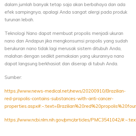
dalam jumlah banyak tetap saja akan berbahaya dan ada
efek sampingnya, apalagi Anda sangat alergi pada produk
turunan lebah.
Teknologi Nano dapat membuat propolis menjadi ukuran
nano dan Andapun jika mengkonsumsi propolis yang sudah
berukuran nano tidak lagi merusak sistem ditubuh Anda,
malahan dengan sedikit pemakaian yang ukurannya nano
dapat langsung berkhasiat dan diserap di tubuh Anda.
Sumber:
https://www.news-medical.net/news/20200910/Brazilian-
red-propolis-contains-substances-with-anti-cancer-
properties.aspx#:~:text=Brazilian%20red%20propolis%20f
https://www.ncbi.nlm.nih.gov/pmc/articles/PMC3541042/#: