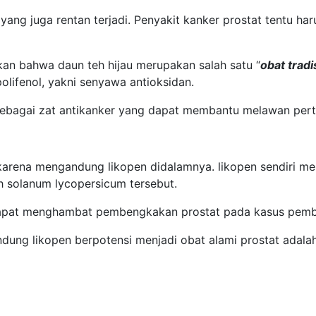
ang juga rentan terjadi. Penyakit kanker prostat tentu haru
an bahwa daun teh hijau merupakan salah satu “
obat tradi
olifenol, yakni senyawa antioksidan.
n sebagai zat antikanker yang dapat membantu melawan pert
, karena mengandung likopen didalamnya. likopen sendiri 
h solanum lycopersicum tersebut.
 dapat menghambat pembengkakan prostat pada kasus pembe
dung likopen berpotensi menjadi obat alami prostat adalah