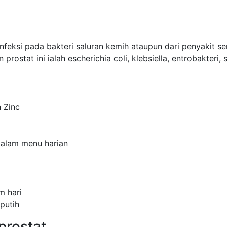
feksi pada bakteri saluran kemih ataupun dari penyakit sen
rostat ini ialah escherichia coli, klebsiella, entrobakter
 Zinc
dalam menu harian
m hari
putih
prostat