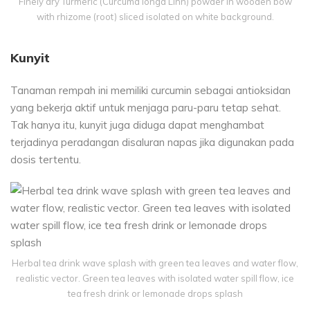
Finely dry Turmeric (Curcuma longa Linn) powder in wooden bow
with rhizome (root) sliced isolated on white background.
Kunyit
Tanaman rempah ini memiliki curcumin sebagai antioksidan
yang bekerja aktif untuk menjaga paru-paru tetap sehat.
Tak hanya itu, kunyit juga diduga dapat menghambat
terjadinya peradangan disaluran napas jika digunakan pada
dosis tertentu.
Herbal tea drink wave splash with green tea leaves and water flow,
realistic vector. Green tea leaves with isolated water spill flow, ice
tea fresh drink or lemonade drops splash